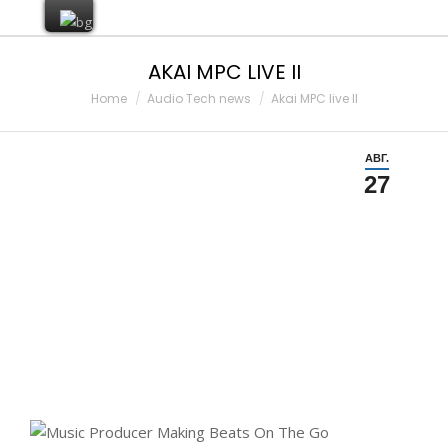
AKAI MPC LIVE II
You are here:
Home
Audio Tech news
Akai MPC live II
АВГ.
27