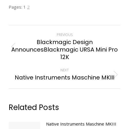
Pages:
1
2
POST
PREVIOUS
NAVIGATION
Blackmagic Design
AnnouncesBlackmagic URSA Mini Pro
Previous
12K
post:
NEXT
Native Instruments Maschine MKIII
Next
post:
Related Posts
Native Instruments Maschine MKIII